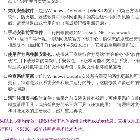
点击“应用”并再次尝试安装。
关闭安全软件
：包括Windows Defender（Win8.1内置）和第三方杀
软件、防火墙。这些软件可能将网银助手的某些组件误判为风险而拦
截。请暂时退出或禁用它们（完成后记得重新开启）。
手动安装前置组件
：工行网银依赖如Microsoft .NET Framework、
VC++运行库等环境。请访问微软官方下载中心，确保您的系统已安
相应版本（如.NET Framework 4.5或以上）。安装后重启电脑再试。
使用官方完整版安装包
：确保从工商银行官方网站“客户服务”或“软
载”栏目下载最新的网银助手安装包。旧版本可能不支持新系统。下
时注意核对数字证书和文件哈希值，以防文件损坏或被篡改。
检查系统更新
：通过Windows Update安装所有重要的系统更新和可
更新，特别是涉及系统安全和底层运行的补丁，这能修复许多已知的
容性问题。
清理注册表与临时文件
：如果之前安装失败有残留，可使用系统自带
磁盘清理工具，或信誉良好的第三方工具（谨慎使用），清理临时文
和可能无效的注册表项，然后重启再装。
果以上步骤均无效，建议记录下具体的错误代码或提示信息，直接联系工
行客服（95588）或前往网点寻求技术支持。