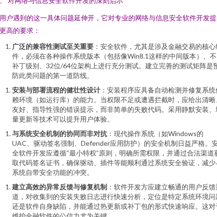
、 对网络与信息安全软件开发的深刻启示
用户遇到的这一具体问题延伸开，它对专业的网络与信息安全软件开发提
更高的要求：
广泛的兼容性测试至关重要
：安全软件，尤其是涉及金融交易的核心
件，必须在各种操作系统版本（包括像Win8.1这样的中间版本）、
补丁级别、32位/64位架构上进行充分测试。建立完善的测试矩阵是
防此类问题的第一道防线。
安装与部署流程的健壮性设计
：安装程序应具备自动检测并修复系统
赖环境（如运行库）的能力。当权限不足或遭遇拦截时，应给出清晰
友好、指导性强的错误提示，而非简单的失败代码。采用静默安装、
量更新等技术可以提升用户体验。
与系统安全机制的协同而非对抗
：现代操作系统（如Windows的
UAC、驱动签名强制、Defender应用防护）的安全机制日益严格。
全软件开发应遵循“最小特权”原则，明确所需权限，并通过合法渠道
取代码签名证书，确保驱动、插件等能顺利通过系统安全验证，减少
系统自带安全功能的冲突。
建立高效的异常反馈与修复机制
：软件开发方应建立畅通的用户反馈
道，对收集到的安装失败日志进行快速分析，定位是特定系统环境问
还是软件自身缺陷，并能通过热更新或补丁包的形式快速响应。这对
维护金融软件的公信力尤为关键。