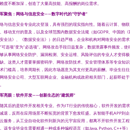
赖度不断加深，创造了大量高技能、高报酬的岗位需求。
军聚焦：网络与信息安全——数字时代的“守护者”
络与信息安全专业此次登顶，具有强烈的现实指向性。随着云计算、物联
、移动支付的普及，以及全球范围内数据安全法规（如GDPR、中国的《
安全法》、《数据安全法》）的日趋严格，企业和机构对网络安全的需求
“可选项”变为“必选项”。网络攻击手段日益复杂，数据泄露事件频发，使
够从事网络安全防护、漏洞检测、安全运维、风险评估的专业人才变得极
缺。这类人才需要掌握密码学、网络攻防技术、安全管理体系等专业知识
术门槛高，培养周期长，因此市场愿意为其支付更高的薪酬。毕业生往往
网络安全公司、大型互联网企业、金融机构或政府相关部门，起薪即处于
。
军亮眼：软件开发——创新生态的“建筑师”
随其后的是软件开发相关专业。作为IT行业的传统核心，软件开发的需
减退，反而在应用场景不断拓宽的背景下愈发旺盛。从智能手机APP到企
云服务，从工业自动化软件到新兴的元宇宙应用，都离不开软件开发工程
。该专业毕业生需要精通一种或多种编程语言（如Java, Python, C++等