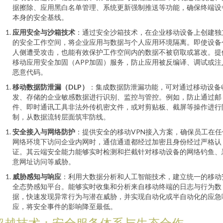
据擦除、应用黑白名单管理、系统更新强制推送等功能，确保终端设
本身的安全基线。
应用安全与沙箱技术
：通过安全沙箱技术，在企业移动设备上创建独
的安全工作空间，将企业应用与数据与个人应用环境隔离。即使设备
人侧遭受攻击，也能有效保护工作空间内的数据不被窃取或篡改。提
移动应用安全加固（APP加固）服务，防止应用被反编译、调试或注
恶意代码。
移动数据防泄漏（DLP）
：集成数据防泄漏功能，可对通过移动设备
发、存储的企业敏感数据进行识别、监控与管控。例如，防止通过邮
件、即时通讯工具非法外传机密文件，或对剪贴板、截屏等操作进行
制，从数据流转层面筑牢防线。
安全接入与网络防护
：提供安全的移动VPN接入方案，确保员工在任
网络环境下访问企业内网时，通信通道都经过加密且身份经过严格认
证。其云端安全能力能够实时检测和拦截针对移动设备的网络钓鱼、
意网址访问等威胁。
威胁感知与响应
：利用大数据分析和人工智能技术，建立统一的移动
全态势感知平台。能够实时收集和分析来自移动终端的日志与行为数
据，快速发现异常行为与潜在威胁，并实现自动化或半自动化的应急
应，将安全事件的影响降至最低。
超越技术：安全服务体系与生态合作